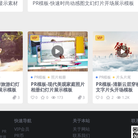
显示素材
PR模板-快速时尚动感图文幻灯片开场展示模板
VIP
VIP
册
PR模板
照片相册
PR模板
片头片尾
季旅游幻灯
PR模板-现代美观家庭照片
PR模板-清新云层穿
展示模板
相册幻灯片展示模板
文字片头开场模板
3
0
0
173
3
0
2
1.2K
快速导航
关于本站
联
VIP会员
关于网站
、PR
PR币
联系我们
资源