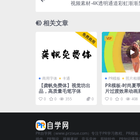
视频素材-4K透明通道彩虹渐渐
相关文章
VIP
商用字体
卡通
PR模板
照片相
【龚帆免费体】视觉坊出
PR模板-时尚夏
品，高质量毛笔字体
片过渡效果动画
0
0
355
0
0
0
408
PR自学网（www.przixue.com）专注于PR学习教程、PR模板
插件、PR预设、视频素材、音乐音效、剪辑软件、PR知识库等