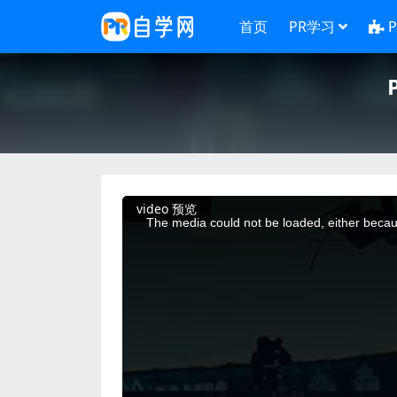
首页
PR学习
This
video 预览
is
a
The media could not be loaded, either becaus
modal
window.