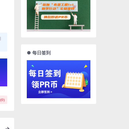
用
● 每日签到
(
0
)