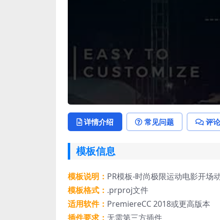
详情介绍
常见问题
评
模板信息
模板说明：
PR模板-时尚极限运动电影开场
模板格式：
.prproj文件
适用软件：
PremiereCC 2018或更高版本
插件要求：
无需第三方插件