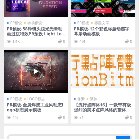
PR预设
转场预设
PR模板
标题文字
PR预设-58种镜头炫光光晕动
PR模板-12个彩色标题动感字
画过渡特效PR预设 Light Lea
幕条动画模板
ks Generator Presets 3.0
1.4K
0
491
0
PR模板
LOGO标志
像素
繁体
PR模板-金属焊接工业风动态l
【流行点阵体16】一款带有极
ogo标志展示模板
强烈的美术点阵风格的繁体字
体
447
0
81
0