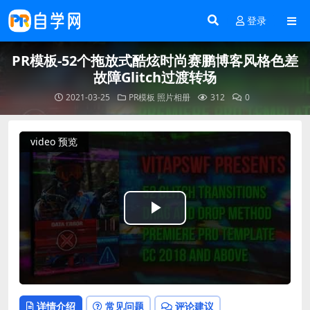
登录
PR模板-52个拖放式酷炫时尚赛鹏博客风格色差
故障Glitch过渡转场
2021-03-25
PR模板
照片相册
312
0
video 预览
Play
Video
详情介绍
常见问题
评论建议