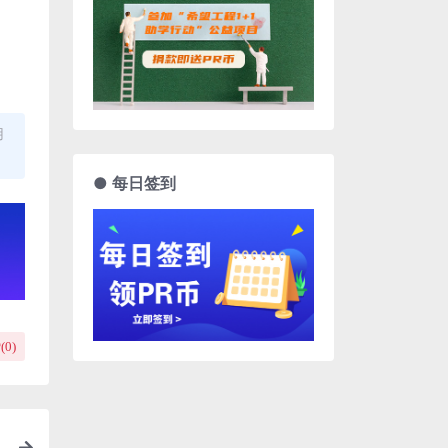
用
● 每日签到
(
0
)