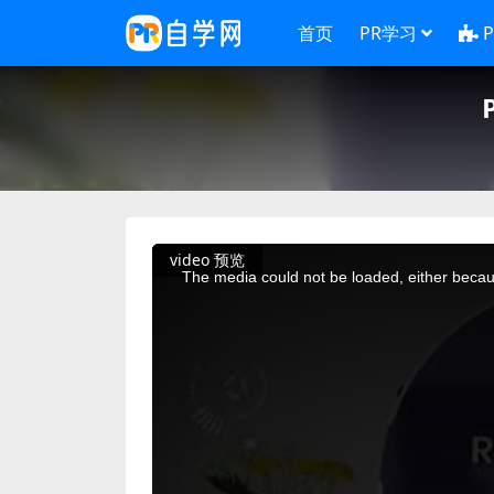
首页
PR学习
This
video 预览
is
a
The media could not be loaded, either becaus
modal
window.