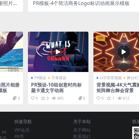
册照片模
PR模板-4个简洁商务Logo标识动画展示模板
板
VIP
册
PR预设
字幕预设
LED背景视频
舞台灯
美照片相册
PR预设-10组创意时尚标
背景视频-4K大气震
模板
题卡通文字动画
矩阵舞台舞会背景
3
0
0
695
0
0
1
612
快速导航
关于本站
联
VIP会员
关于网站
、PR
PR币
联系我们
资源