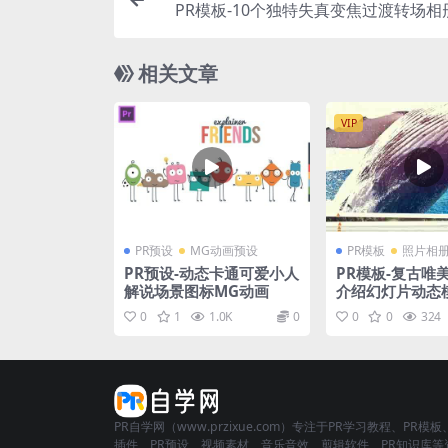
PR模板-10个独特失真变焦过渡转场相
相关文章
VIP
PR预设
MG动画预设
PR模板
照片相
PR预设-动态卡通可爱小人
PR模板-复古唯
解说场景图标MG动画
介绍幻灯片动态
0
1
1.0K
0
0
0
324
PR自学网（www.przixue.com）专注于PR学习教程、PR模板
插件、PR预设、视频素材、音乐音效、剪辑软件、PR知识库等