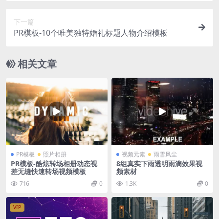
下一篇
PR模板-10个唯美独特婚礼标题人物介绍模板
相关文章
PR模板
照片相册
视频元素
雨雪风尘
PR模板-酷炫转场相册动态视
8组真实下雨透明雨滴效果视
差无缝快速转场视频模板
频素材
716
0
1.3K
0
VIP