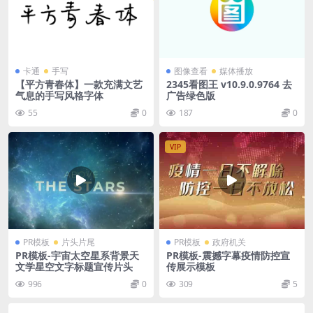
卡通
手写
图像查看
媒体播放
【平方青春体】一款充满文艺
2345看图王 v10.9.0.9764 去
气息的手写风格字体
广告绿色版
55
0
187
0
VIP
PR模板
片头片尾
PR模板
政府机关
PR模板-宇宙太空星系背景天
PR模板-震撼字幕疫情防控宣
文学星空文字标题宣传片头
传展示模板
996
0
309
5