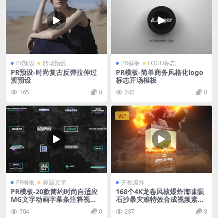
PR预设
转场预设
PR模板
LOGO标志
PR预设-时尚复古反弹拉伸过
PR模板-简单商务风格化logo
渡预设
标志开场模板
165
0
242
0
VIP
PR模板
标题文字
开枪爆炸
PR模板-20款简约时尚自适应
168个4K龙卷风核爆炸海啸陨
MG文字动画字幕条注释视频
石沙暴灾难特效合成视频素材
模板
Apocalypse Pack
704
0
287
8