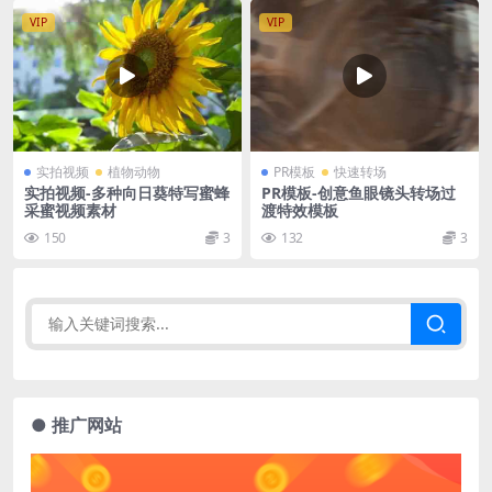
VIP
VIP
实拍视频
植物动物
PR模板
快速转场
实拍视频-多种向日葵特写蜜蜂
PR模板-创意鱼眼镜头转场过
采蜜视频素材
渡特效模板
150
3
132
3
● 推广网站