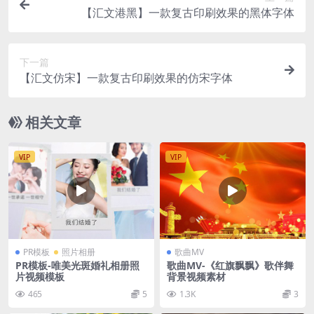
【汇文港黑】一款复古印刷效果的黑体字体
下一篇
【汇文仿宋】一款复古印刷效果的仿宋字体
相关文章
VIP
VIP
PR模板
照片相册
歌曲MV
PR模板-唯美光斑婚礼相册照
歌曲MV-《红旗飘飘》歌伴舞
片视频模板
背景视频素材
465
5
1.3K
3