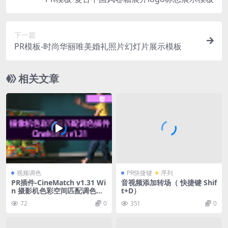
下一篇
PR模板-时尚华丽唯美婚礼照片幻灯片展示模板
相关文章
视频调色
PR快捷键
序列
PR插件-CineMatch v1.31 Wi
音视频添加转场（ 快捷键 Shif
n 摄影机色彩空间匹配调色插
t+D）
件
72
0
351
0