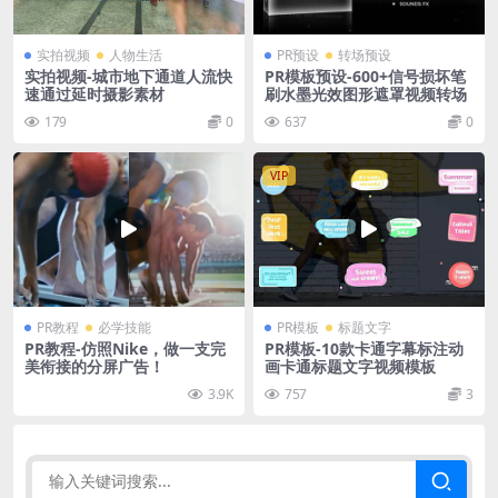
实拍视频
人物生活
PR预设
转场预设
实拍视频-城市地下通道人流快
PR模板预设-600+信号损坏笔
速通过延时摄影素材
刷水墨光效图形遮罩视频转场
179
0
637
0
VIP
PR教程
必学技能
PR模板
标题文字
PR教程-仿照Nike，做一支完
PR模板-10款卡通字幕标注动
美衔接的分屏广告！
画卡通标题文字视频模板
3.9K
757
3