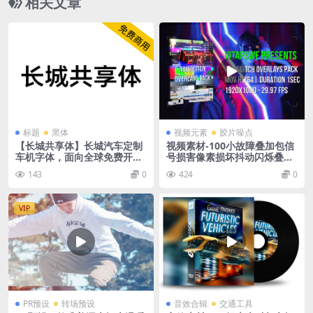
相关文章
标题
黑体
视频元素
胶片噪点
【长城共享体】长城汽车定制
视频素材-100小故障叠加包信
车机字体，面向全球免费开放
号损害像素损坏抖动闪烁叠加
商用
特效
143
0
424
0
VIP
PR预设
转场预设
音效合辑
交通工具