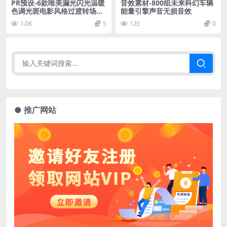
PR预设-6款唯美漏光闪光温暖
音效素材-800组未来科幻车辆
色调光斑电影风格过渡转场预
能量引擎声音无损音效
设
1.0K
5
123
0
● 推广网站