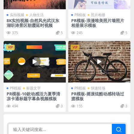
实拍视频
人物生活
PR模板
照片相册
8K实拍视频-自然风光武汉东
PR模板-浪漫唯美照片墙照片
湖听涛景区朝霞延时视频
相册展示模板
375
5
245
5
VIP
VIP
PR模板
标题文字
PR模板
快速转场
PR模板-10款动感活力夏季清
PR模板-摇滚炫酷动感转场过
凉卡通标题字幕条视频模板
渡模板
494
3
155
3