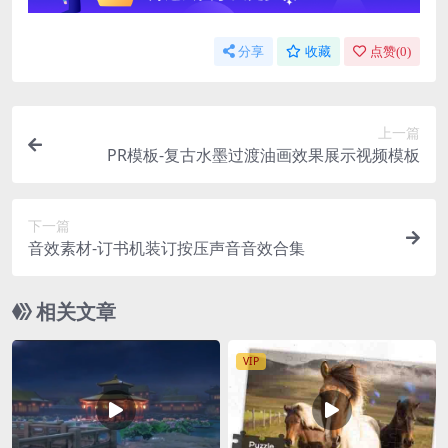
分享
收藏
点赞(
0
)
上一篇
PR模板-复古水墨过渡油画效果展示视频模板
下一篇
音效素材-订书机装订按压声音音效合集
相关文章
VIP