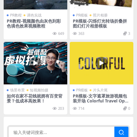
PR教程
调色实战
PR模板
照片相册
PR教程-视频颜色由灰色到彩
PR模板-闪烁灯光转场折叠拼
色填色效果视频教程
图幻灯片相册模板
649
363
3
场景布景
短视频拍摄
PR模板
片头片尾
如何在家不花钱就拥有百变背
PR模板-文字遮罩旅游视频包
景？低成本高效果！
装开场 Colorful Travel Open
er Typography Slideshow
203
714
0