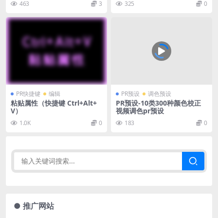
463
3
325
0
PR快捷键
编辑
PR预设
调色预设
粘贴属性（快捷键 Ctrl+Alt+
PR预设-10类300种颜色校正
V）
视频调色pr预设
1.0K
0
183
0
● 推广网站