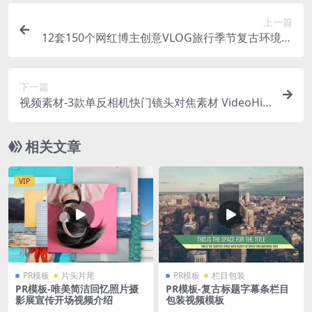
上一篇
12套150个网红博主创意VLOG旅行季节复古环境人
像大片LUTS调色预设 WINTER + ALL LUTS PACK
下一篇
视频素材-3款单反相机快门镜头对焦素材 VideoHiv
e Shutter & Focus
相关文章
VIP
PR模板
片头片尾
PR模板
栏目包装
PR模板-唯美简洁回忆照片摄
PR模板-复古标题字幕条栏目
影展宣传开场视频介绍
包装视频模板