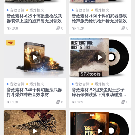
音效合辑
爆炸枪火
音效合辑
爆炸枪火
音效素材-625个高质量枪战武
音效素材-160个科幻武器游戏
器装弹上膛拍摄扫射无损音效
枪声激光枪机枪开枪无损音效
208
0
1.2K
0
VIP
音效合辑
爆炸枪火
音效合辑
爆炸枪火
音效素材-740个科幻魔法武器
音效素材-52组灰尘泥土沙子
打斗爆炸冲击音效素材
碎石倾倒跌落下滑滚动碰撞无
损音效 Destruction Dust an
128
8
189
0
d Dirt