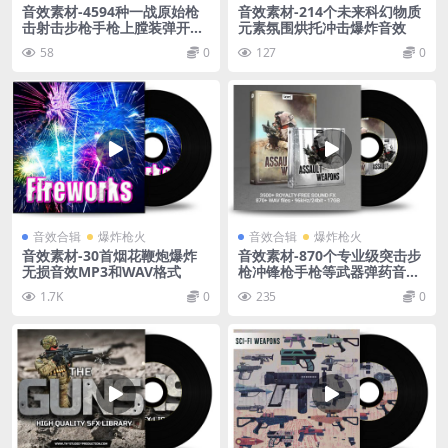
音效素材-4594种一战原始枪
音效素材-214个未来科幻物质
击射击步枪手枪上膛装弹开枪
元素氛围烘托冲击爆炸音效
无损音效
58
0
127
0
音效合辑
爆炸枪火
音效合辑
爆炸枪火
音效素材-30首烟花鞭炮爆炸
音效素材-870个专业级突击步
无损音效MP3和WAV格式
枪冲锋枪手枪等武器弹药音效
套装
1.7K
0
235
0