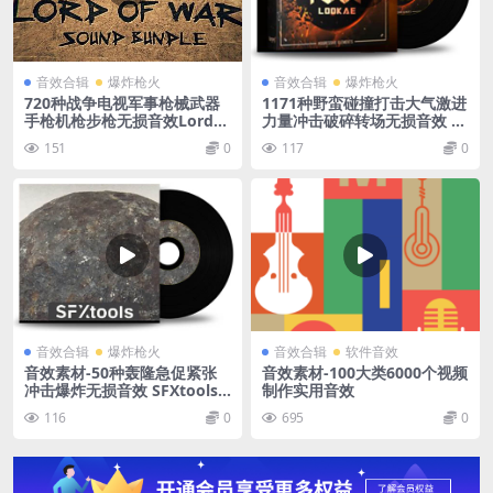
音效合辑
爆炸枪火
音效合辑
爆炸枪火
720种战争电视军事枪械武器
1171种野蛮碰撞打击大气激进
手枪机枪步枪无损音效Lord
力量冲击破碎转场无损音效 Br
War SFX
ute Force
151
0
117
0
音效合辑
爆炸枪火
音效合辑
软件音效
音效素材-50种轰隆急促紧张
音效素材-100大类6000个视频
冲击爆炸无损音效 SFXtools
制作实用音效
Booms
116
0
695
0