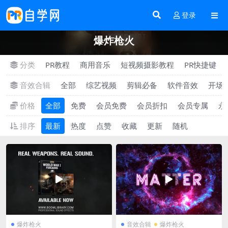
登录
爆炸枪火
分类
PR教程
商用音乐
短视频摄影教程
PR快捷键
音效合辑
全部
综艺视频
剪辑必备
软件音效
开场
价格
全部
免费
会员免费
会员折扣
会员专属
永
排序
最新
热度
点赞
收藏
更新
随机
爆炸枪火
音效合辑
爆炸枪火