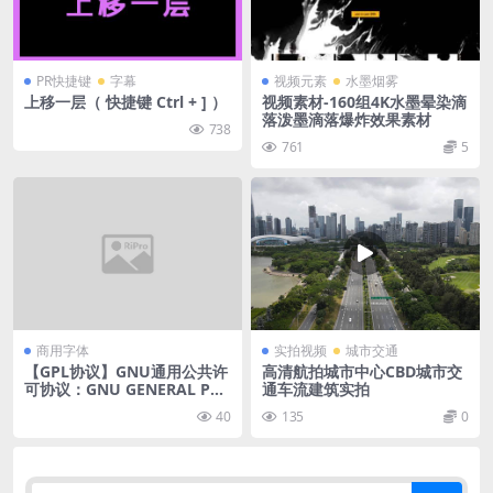
PR快捷键
字幕
视频元素
水墨烟雾
上移一层（ 快捷键 Ctrl + ] ）
视频素材-160组4K水墨晕染滴
落泼墨滴落爆炸效果素材
738
761
5
商用字体
实拍视频
城市交通
【GPL协议】GNU通用公共许
高清航拍城市中心CBD城市交
可协议：GNU GENERAL PU
通车流建筑实拍
BLIC LICENSE VERSION
40
135
0