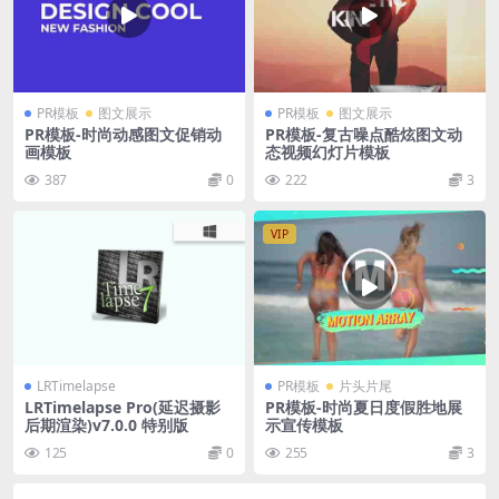
PR模板
图文展示
PR模板
图文展示
PR模板-时尚动感图文促销动
PR模板-复古噪点酷炫图文动
画模板
态视频幻灯片模板
387
0
222
3
VIP
LRTimelapse
PR模板
片头片尾
LRTimelapse Pro(延迟摄影
PR模板-时尚夏日度假胜地展
后期渲染)v7.0.0 特别版
示宣传模板
125
0
255
3