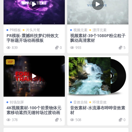
PR模板
片头片尾
视频元素
漂浮元素
PR模板-震撼科技梦幻特效文
视频素材-39个1080P粉尘粒子
字标题开场动画模板
飘动高清素材
839
0
993
5
VIP
转场划屏
音效合辑
环境音效
4K视频素材-100个前景物体元
音效素材-水流瀑布哗哗音效素
素移动遮挡无缝转场过渡动画
材
378
5
508
0