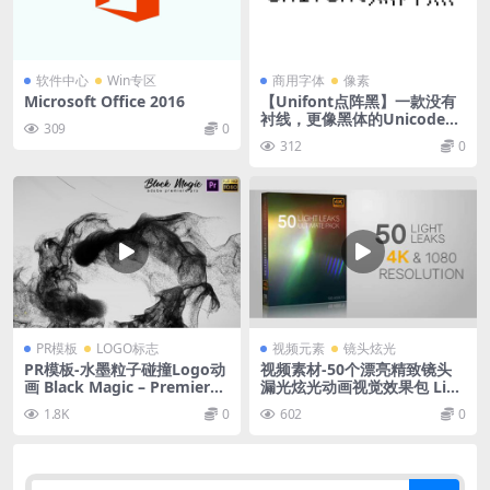
软件中心
Win专区
商用字体
像素
Microsoft Office 2016
【Unifont点阵黑】一款没有
衬线，更像黑体的Unicode字
309
0
体
312
0
PR模板
LOGO标志
视频元素
镜头炫光
PR模板-水墨粒子碰撞Logo动
视频素材-50个漂亮精致镜头
画 Black Magic – Premiere
漏光炫光动画视觉效果包 Ligh
Pro
t Leak Visual Effects Packa
1.8K
0
602
0
ge