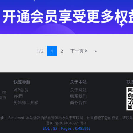
1/2
1
2
下一页
»
快速导航
关于本站
联
VIP会员
关于网站
、PR
PR币
联系我们
资源
剪辑师工具箱
商务合作
 - All Rights Reserved. 本站涉及的所有资源均收集于互联网，如果侵犯了您的权益，
晋ICP备2024048971号-1
SQL：83
|
Pages：0.48599s