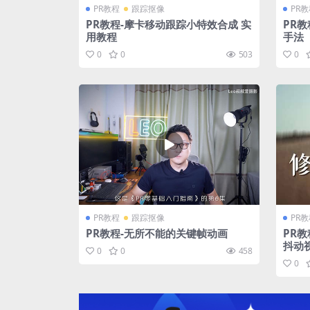
PR教程
跟踪抠像
PR
PR教程-摩卡移动跟踪小特效合成 实
PR
用教程
手法
0
0
503
0
PR教程
跟踪抠像
PR
PR教程-无所不能的关键帧动画
PR教
抖动
0
0
458
0