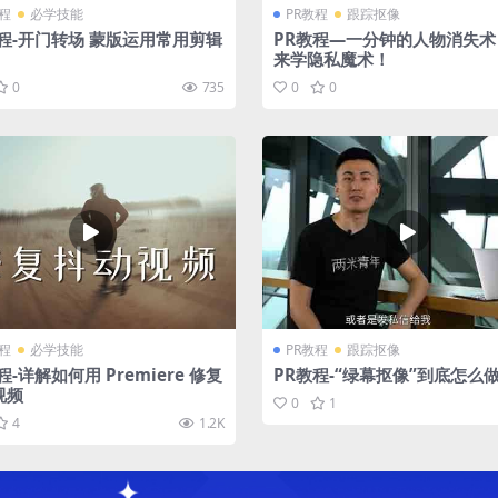
教程
必学技能
PR教程
跟踪抠像
教程-开门转场 蒙版运用常用剪辑
PR教程—一分钟的人物消失术
来学隐私魔术！
0
735
0
0
教程
必学技能
PR教程
跟踪抠像
程-详解如何用 Premiere 修复
PR教程-“绿幕抠像”到底怎么
视频
0
1
4
1.2K