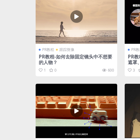
PR教程
跟踪抠像
PR
PR教程-如何去除固定镜头中不想要
PR教
的人物？
遮罩
教程
1
0
600
3