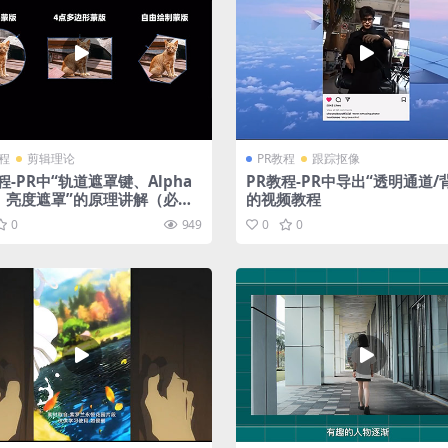
教程
剪辑理论
PR教程
跟踪抠像
程-PR中“轨道遮罩键、Alpha
PR教程-PR中导出“透明通道/
、亮度遮罩”的原理讲解（必看
的视频教程
）
0
949
0
0