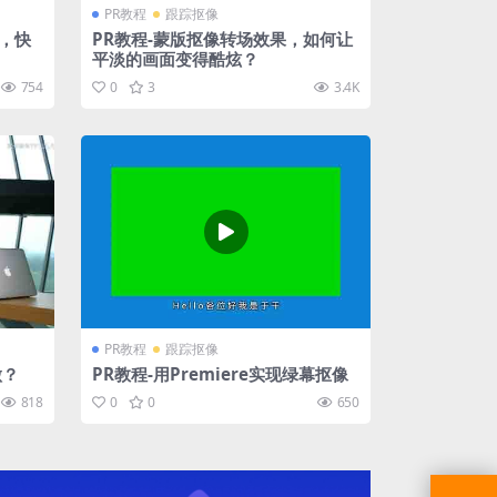
PR教程
跟踪抠像
，快
PR教程-蒙版抠像转场效果，如何让
平淡的画面变得酷炫？
754
0
3
3.4K
PR教程
跟踪抠像
做？
PR教程-用Premiere实现绿幕抠像
818
0
0
650