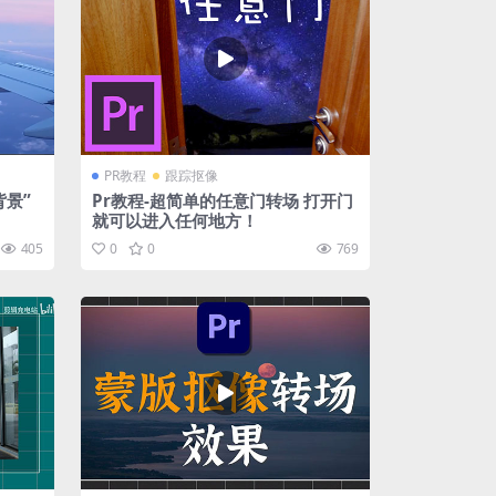
PR教程
跟踪抠像
背景”
Pr教程-超简单的任意门转场 打开门
就可以进入任何地方！
405
0
0
769