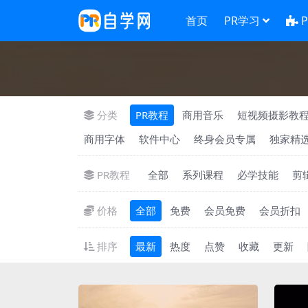
首页
PR学习
分类
PR教程
商用音乐
短视频摄影教
商用字体
软件中心
终身会员专属
独家精
PR教程
全部
系列课程
必学技能
剪
价格
全部
免费
会员免费
会员折扣
排序
最新
热度
点赞
收藏
更新