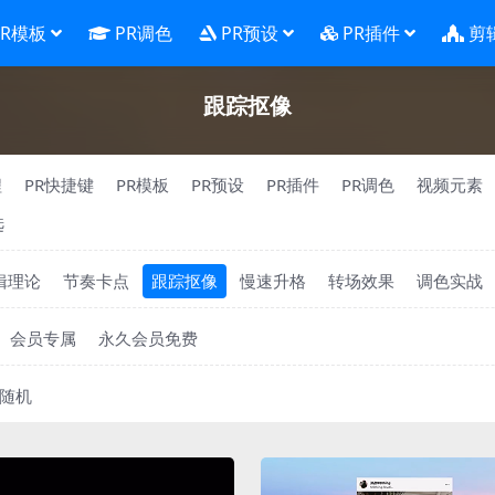
PR模板
PR调色
PR预设
PR插件
剪
跟踪抠像
程
PR快捷键
PR模板
PR预设
PR插件
PR调色
视频元素
选
辑理论
节奏卡点
跟踪抠像
慢速升格
转场效果
调色实战
会员专属
永久会员免费
随机