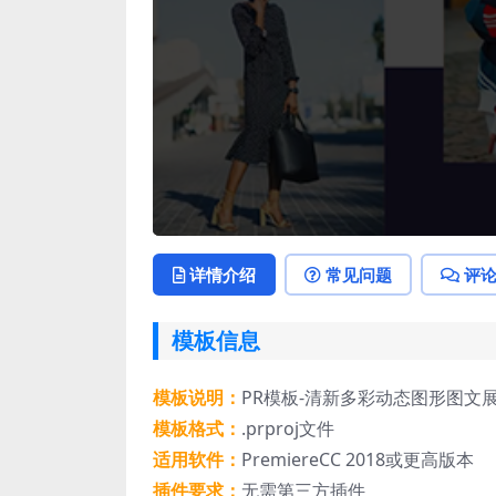
详情介绍
常见问题
评
模板信息
模板说明：
PR模板-清新多彩动态图形图文
模板格式：
.prproj文件
适用软件：
PremiereCC 2018或更高版本
插件要求：
无需第三方插件