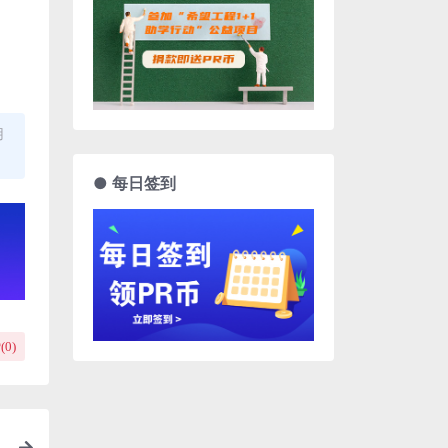
用
● 每日签到
(
0
)