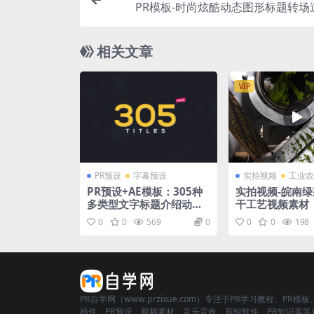
PR模板-时尚炫酷动态图形标题转场
相关文章
VIP
PR预设
字幕预设
实拍视频
工业农
PR预设+AE模板：305种
实拍视频-皖南
多类型文字标题介绍动画
干工艺视频素材
终极包 Titles Ultimate
0
0
569
0
0
0
198
Pack+使用教程
PR自学网（www.przixue.com）专注于PR学习教程、PR模板
插件、PR预设、视频素材、音乐音效、剪辑软件、PR知识库等