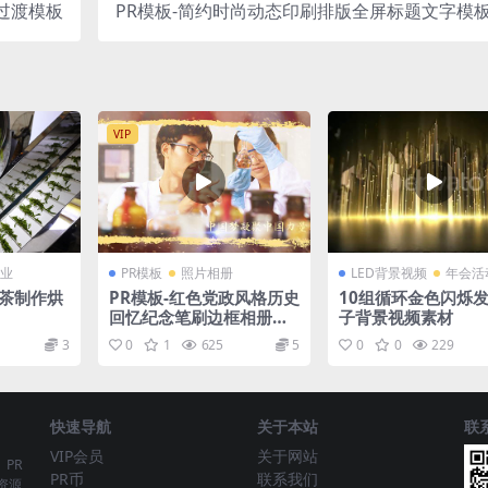
过渡模板
PR模板-简约时尚动态印刷排版全屏标题文字模
VIP
业
PR模板
照片相册
LED背景视频
年会活
绿茶制作烘
PR模板-红色党政风格历史
10组循环金色闪烁
回忆纪念笔刷边框相册照
子背景视频素材
片展示
3
0
1
625
5
0
0
229
快速导航
关于本站
联
VIP会员
关于网站
、PR
PR币
联系我们
资源