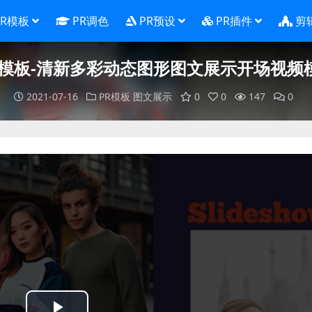
PR模板
PR调色
PR预设
PR插件
剪
R模板-清新多彩动态图形图文展示开场视频
2021-07-16
PR模板
图文展示
0
0
147
0