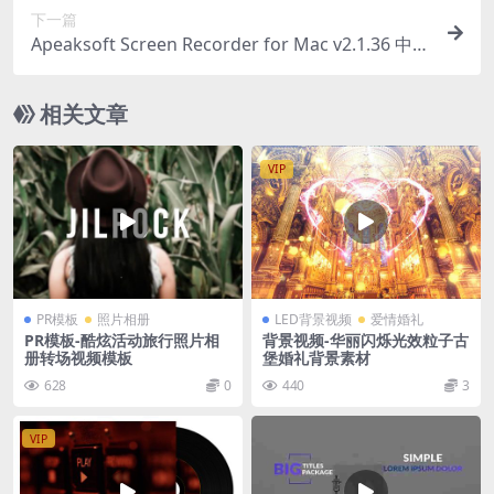
下一篇
Apeaksoft Screen Recorder for Mac v2.1.36 中文
版 屏幕录制录屏软件
相关文章
VIP
PR模板
照片相册
LED背景视频
爱情婚礼
PR模板-酷炫活动旅行照片相
背景视频-华丽闪烁光效粒子古
册转场视频模板
堡婚礼背景素材
628
0
440
3
VIP