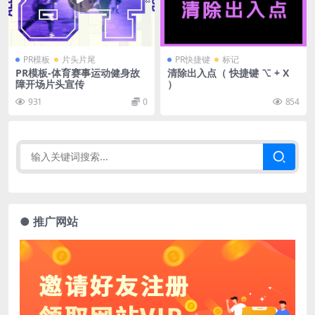
PR模板
片头片尾
PR快捷键
标记
PR模板-体育赛事运动健身故
清除出入点（ 快捷键 ⌥ + X
障开场片头宣传
）
931
0
854
● 推广网站