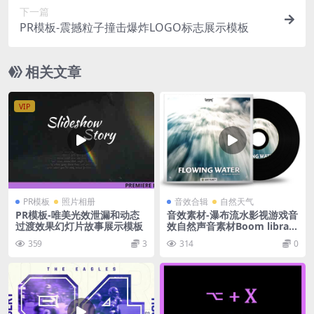
下一篇
PR模板-震撼粒子撞击爆炸LOGO标志展示模板
相关文章
VIP
PR模板
照片相册
音效合辑
自然天气
PR模板-唯美光效泄漏和动态
音效素材-瀑布流水影视游戏音
过渡效果幻灯片故事展示模板
效自然声音素材Boom library
flowing water
359
3
314
0