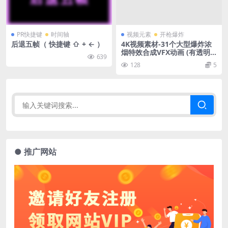
PR快捷键
时间轴
视频元素
开枪爆炸
后退五帧（ 快捷键 ⇧ + ← ）
4K视频素材-31个大型爆炸浓
烟特效合成VFX动画 (有透明
639
通道)
128
5
● 推广网站