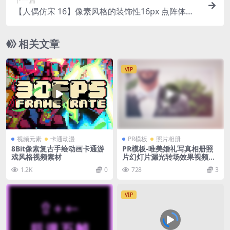
【人偶仿宋 16】像素风格的装饰性16px 点阵体手
写字体
相关文章
VIP
视频元素
卡通动漫
PR模板
照片相册
8Bit像素复古手绘动画卡通游
PR模板-唯美婚礼写真相册照
戏风格视频素材
片幻灯片漏光转场效果视频模
板
1.2K
0
728
3
VIP