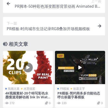
上一篇
PR脚本-50种彩色渐变图形背景动画 Animated Bac
kgrounds for Premiere Pro
下一篇
PR模板-时尚城市生活记录RGB叠加开场视频模板
相关文章
VIP
视频元素
水墨烟雾
PR模板
标题文字
4K视频素材-20个特写彩色水
PR模板-简约商务多功能动态
墨慢速溶解动画 Ink In Wate
呼出标题字幕模板
r
272
0
220
3