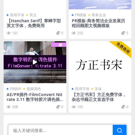
商用字体
英文
PR模板
商务企业
【Hanchan Serif】寒蝉字型
PR模板-商务简洁企业发展历
英文字体，免费商用
程回顾图文视频模板
161
0
353
5
PR插件
视频调色
商用字体
宋体
AE/PR插件-FilmConvert Nit
【方正书宋】方正免费字体，
rate 3.11 数字转胶片调色插
杂志书籍正文首选字体
件 Win
308
0
165
0