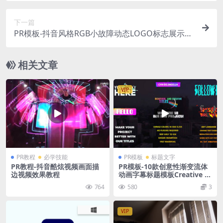
下一篇
PR模板-抖音风格RGB小故障动态LOGO标志展示开
场模板
相关文章
VIP
PR教程
必学技能
PR模板
标题文字
PR教程-抖音酷炫视频画面描
PR模板-10款创意性渐变流体
边视频效果教程
动画字幕标题模板Creative G
radient Titles
764
580
3
VIP