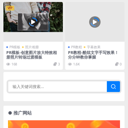
VIP
PR模板
照片相册
PR教程
字幕效果
PR模板-创意图片放大特效相
PR教程-酷炫文字手写效果！
册照片转场过渡模板
分分钟教你掌握
168
3
1.6K
0
● 推广网站