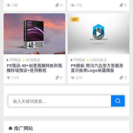
196
3
112
5
VIP
PR预设
转场预设
PR模板
LOGO标志
PR预设-40+创意视频特效和视
PR模板-简洁六边形方形圆形
频转场预设+使用教程
显示效果Logo标题模板
1.1K
0
214
3
● 推广网站