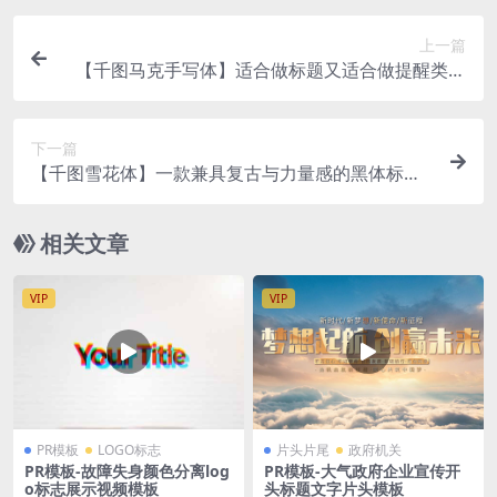
上一篇
【千图马克手写体】适合做标题又适合做提醒类的
文字
下一篇
【千图雪花体】一款兼具复古与力量感的黑体标题
字体
相关文章
VIP
VIP
PR模板
LOGO标志
片头片尾
政府机关
PR模板-故障失身颜色分离log
PR模板-大气政府企业宣传开
o标志展示视频模板
头标题文字片头模板