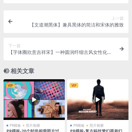
上一篇
【文道潮黑体】兼具黑体的简洁和宋体的雅致
下一篇
【字体圈欣意吉祥宋】一种圆润纤细古风女性化的
字体
相关文章
VIP
VIP
PR模板
照片相册
PR模板
照片相册
PR模板-20个时尚相册照片过
PR模板-复古科技梦幻视差幻