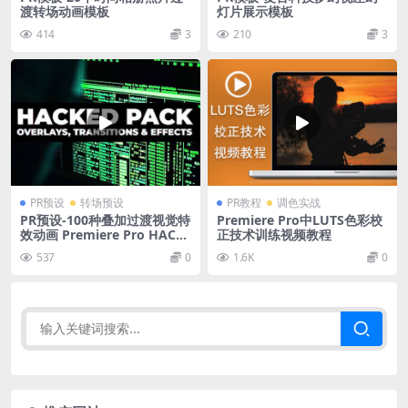
渡转场动画模板
灯片展示模板
414
3
210
3
PR预设
转场预设
PR教程
调色实战
PR预设-100种叠加过渡视觉特
Premiere Pro中LUTS色彩校
效动画 Premiere Pro HACKE
正技术训练视频教程
D PACK
537
0
1.6K
0