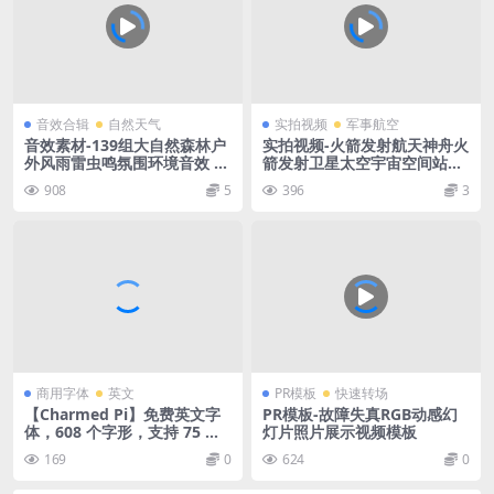
音效合辑
自然天气
实拍视频
军事航空
音效素材-139组大自然森林户
实拍视频-火箭发射航天神舟火
外风雨雷虫鸣氛围环境音效 B
箭发射卫星太空宇宙空间站视
oom Library – Nature Esse
频素材
908
5
396
3
ntials
商用字体
英文
PR模板
快速转场
【Charmed Pi】免费英文字
PR模板-故障失真RGB动感幻
体，608 个字形，支持 75 种
灯片照片展示视频模板
语言
169
0
624
0