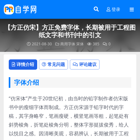
登录
【方正仿宋】方正免费字体，长期被用于工程图
纸文字和书刊中的引文
2021-08-30
商用字体
宋体
385
0
详情介绍
常见问题
评论建议
字体介绍
“仿宋体”产生于20世纪初，由当时的铅字制作者仿宋版
书中的瘦细字体而制成。方正仿宋源于铅字时代的字
稿，其字身略窄，笔画瘦硬，横竖笔画等粗，起笔处有
斜势棱角，折笔处棱角分明，整体字形挺拔俊秀，给人
以悦目之感。因清晰美观，容易辨认，长期被用于工程