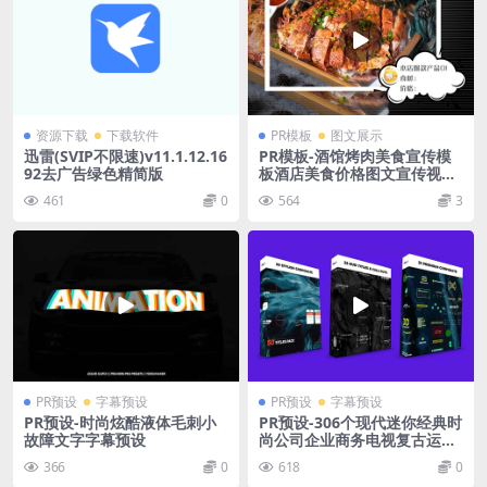
资源下载
下载软件
PR模板
图文展示
迅雷(SVIP不限速)v11.1.12.16
PR模板-酒馆烤肉美食宣传模
92去广告绿色精简版
板酒店美食价格图文宣传视频
模板
461
0
564
3
PR预设
字幕预设
PR预设
字幕预设
PR预设-时尚炫酷液体毛刺小
PR预设-306个现代迷你经典时
故障文字字幕预设
尚公司企业商务电视复古运动
科技文字标题动画 9 in 1 Title
366
0
618
0
s Pack Bundle