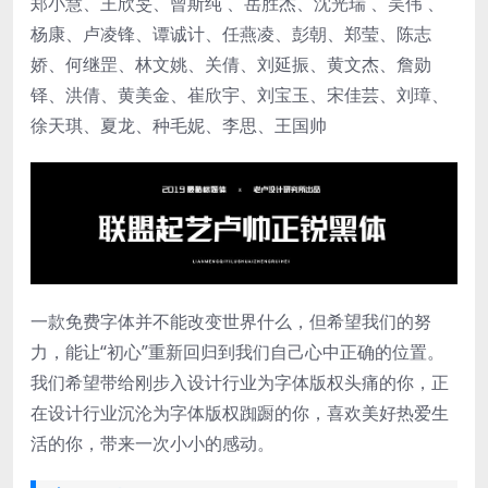
郑小慧、王欣旻、曾斯纯 、岳胜杰、沈光瑞 、吴伟 、
杨康、卢凌锋、谭诚计、任燕凌、彭朝、郑莹、陈志
娇、何继罡、林文姚、关倩、刘延振、黄文杰、詹勋
铎、洪倩、黄美金、崔欣宇、刘宝玉、宋佳芸、刘璋、
徐天琪、夏龙、种毛妮、李思、王国帅
一款免费字体并不能改变世界什么，但希望我们的努
力，能让“初心”重新回归到我们自己心中正确的位置。
我们希望带给刚步入设计行业为字体版权头痛的你，正
在设计行业沉沦为字体版权踟蹰的你，喜欢美好热爱生
活的你，带来一次小小的感动。