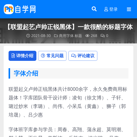
登录
【联盟起艺卢帅正锐黑体】一款很酷的标题字体
2021-08-30
商用字体
标题
268
0
详情介绍
常见问题
评论建议
字体介绍
联盟起义卢帅正锐黑体共计8000余字，永久免费商用标
题体！字库团队骨干设计师：凌旬（徐文博）、子轩、
璐过炒米（李璐）、尚伟、小呆瓜（黄鑫）、狮子（郭
培晟）、吕少惠
字体班字库参与学员：周春、高翔、蒲永超、莫明潮、