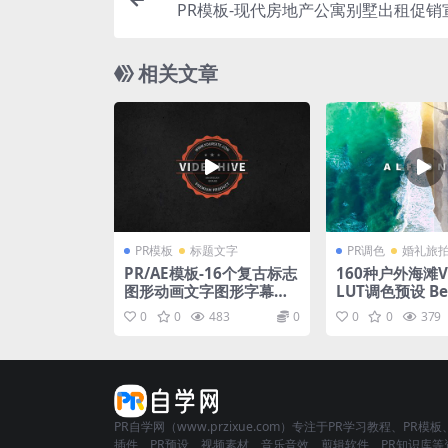
PR模板-现代房地产公寓别墅出租促销
相关文章
PR模板
标题文字
PR调色
婚礼旅
PR/AE模板-16个复古标志
160种户外海滩V
图形动画文字图形字幕动
LUT调色预设 Bea
画视频模板
s Color Gradin
0
0
483
0
0
0
379
PR自学网（www.przixue.com）专注于PR学习教程、PR模板
插件、PR预设、视频素材、音乐音效、剪辑软件、PR知识库等