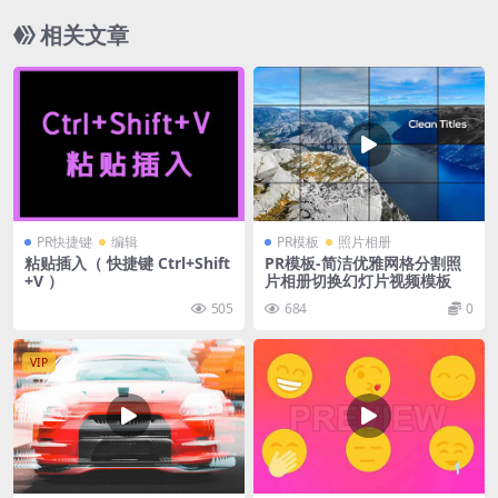
相关文章
PR快捷键
编辑
PR模板
照片相册
粘贴插入（ 快捷键 Ctrl+Shift
PR模板-简洁优雅网格分割照
+V ）
片相册切换幻灯片视频模板
505
684
0
VIP