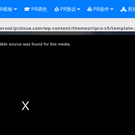
PR模板
PR调色
PR预设
PR插件
剪
oot/przixue.com/wp-content/themes/ripro-v5/template-p
ble source was found for this media.