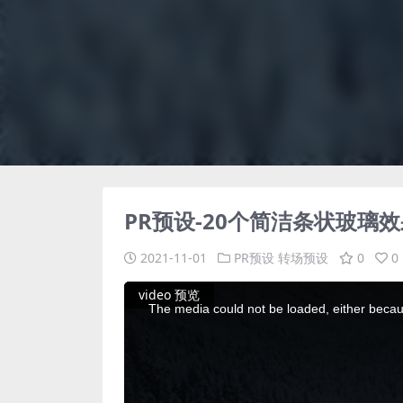
PR预设-20个简洁条状玻璃
2021-11-01
PR预设
转场预设
0
0
This
video 预览
is
a
The media could not be loaded, either becaus
modal
window.