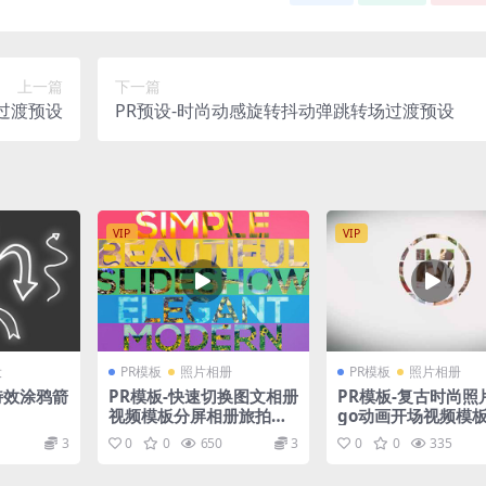
上一篇
下一篇
过渡预设
PR预设-时尚动感旋转抖动弹跳转场过渡预设
VIP
VIP
设
PR模板
照片相册
PR模板
照片相册
特效涂鸦箭
PR模板-快速切换图文相册
PR模板-复古时尚照片
视频模板分屏相册旅拍影
go动画开场视频模
集视频模板
3
0
0
650
3
0
0
335