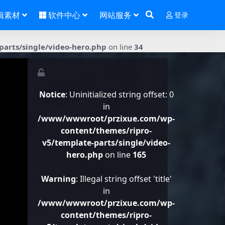
辑素材
软件中心
网站服务
登录
arts/single/video-hero.php
on line
34
Notice
: Uninitialized string offset: 0
in
/www/wwwroot/przixue.com/wp-
content/themes/ripro-
v5/template-parts/single/video-
hero.php
on line
165
Warning
: Illegal string offset 'title'
in
/www/wwwroot/przixue.com/wp-
content/themes/ripro-