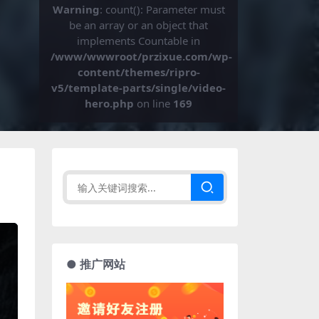
Warning
: count(): Parameter must
be an array or an object that
implements Countable in
/www/wwwroot/przixue.com/wp-
content/themes/ripro-
v5/template-parts/single/video-
hero.php
on line
169
● 推广网站