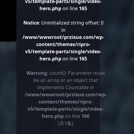
v5/template-parts/single/video-
hero.php
on line
165
Notice
: Uninitialized string offset: 0
in
/www/wwwroot/przixue.com/wp-
content/themes/ripro-
v5/template-parts/single/video-
hero.php
on line
165
Warning
: count(): Parameter must
be an array or an object that
implements Countable in
/www/wwwroot/przixue.com/wp-
content/themes/ripro-
v5/template-parts/single/video-
hero.php
on line
166
(共1集)