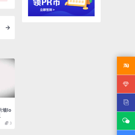
墙lo
板
3