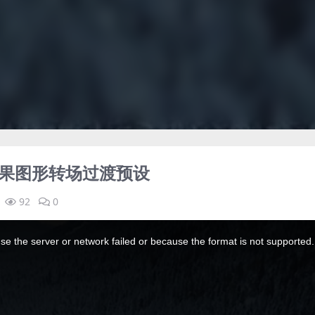
效果图形转场过渡预设
92
0
e the server or network failed or because the format is not supported.