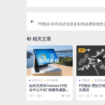
PR预设-时尚动态创意多彩线条擦除线性
相关文章
VIP
软件中心
软件教程
PR预设
图形预
如何关闭Windows10安
PR预设-霓虹灯
全中心中的“病毒和威胁保
头预设
护”！
0
0
545
0
0
382