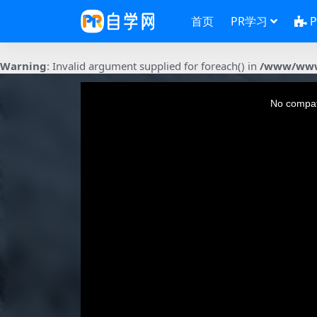
首页
PR学习
Warning
: Invalid argument supplied for foreach() in
/www/wwwr
This
is
a
No compati
modal
window.