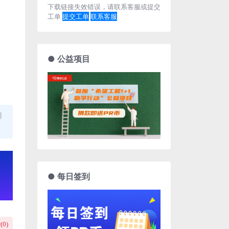
下载链接失效错误，请联系客服或提交
工单
提交工单
联系客服
● 公益项目
用
● 每日签到
(
0
)