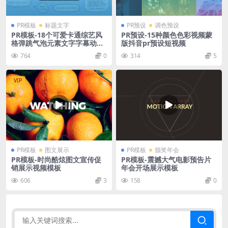
PR模板
标题文字
PR预设
调色预设
PR模板-18个可爱卡通综艺风
PR预设-15种颜色色彩视频蒙
格弹跳气泡元素文字字幕动画
版抖音pr预设短视频
模板
764
0
314
5
VIP
PR模板
图文展示
PR模板
颁奖年会
PR模板-时尚酷炫图文宣传促
PR模板-震撼大气电影预告片
销展示视频模板
年会开场展示模板
606
3
158
0