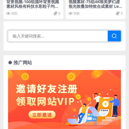
背景视频-100组循环背景视频
视频素材-75组4K唯美梦幻虚
素材风格有科技水彩粒子均衡
焦光效叠加特效合成素材 Len
器波浪动态效果
s Distortions – Luminary 4
605
0
608
5
K
● 推广网站