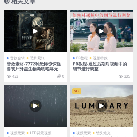
相关文章
音效合辑
恐怖紧张
PR教程
视频特效
音效素材-7772种恐怖惊悚怪
PR教程-通过后期对视频中的
兽丧尸外星生物嘶吼咆哮无损
细节进行调整
电影音效 Creatures Human
433
0
335
oid
VIP
视频元素
LED背景视频
视频元素
镜头炫光