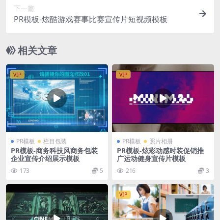
下一篇
PR模板-炫酷游戏赛事比赛宣传片短视频模板
相关文章
VIP
VIP
PR模板
栏目包装
PR模板
照片相册
PR模板-商务科技风商务包装
PR模板-炫彩动感时装促销推
企业宣传介绍展示模板
广运动健身宣传片模板
173
5
216
3
VIP