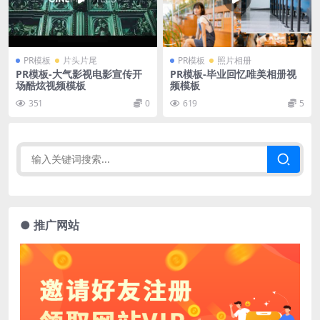
PR模板
片头片尾
PR模板
照片相册
PR模板-大气影视电影宣传开
PR模板-毕业回忆唯美相册视
场酷炫视频模板
频模板
351
0
619
5
● 推广网站