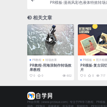
PR模板-漫画风彩色液体特效转场
相关文章
PR教程
转场效果
PR模板
照片相
PR教程-用海浪制作转场效
PR模板-复古回
果教程
片
0
0
602
0
0
717
PR自学网（www.przixue.com）专注于PR学习教程、PR模板
插件、PR预设、视频素材、音乐音效、剪辑软件、PR知识库等