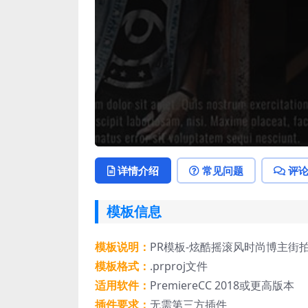
详情介绍
常见问题
评
模板信息
模板说明：
PR模板-炫酷摇滚风时尚博主街
模板格式：
.prproj文件
适用软件：
PremiereCC 2018或更高版本
插件要求：
无需第三方插件