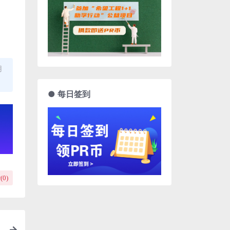
用
● 每日签到
(
0
)