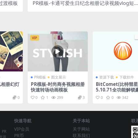
过渡模板
PR模板-卡通可爱生日纪念相册记录视频vlog短
频模板
VIP
册
PR模板
图文展示
资源下载
下载软件
忆相册幻灯
PR模板-时尚商务视频相册
BitComet(比特彗星)
快速转场动画模板
5.10.71全功能解
绿色版
0
0
1
299
3
0
0
342
快速导航
关于本站
联
VIP会员
关于网站
、PR
PR币
联系我们
资源