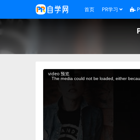
首页
PR学习
This
video 预览
is
a
The media could not be loaded, either becaus
modal
window.