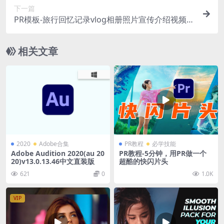
下一篇
PR模板-旅行回忆记录vlog相册照片宣传介绍视频模
板
相关文章
2020
Adobe合集
PR教程
必学技能
Adobe Audition 2020(au 20
PR教程-5分钟，用PR做一个
20)v13.0.13.46中文直装版
超酷的快闪片头
621
0
1.0K
VIP