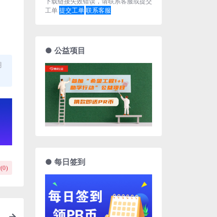
下载链接失效错误，请联系客服或提交
工单
提交工单
联系客服
● 公益项目
用
● 每日签到
(
0
)