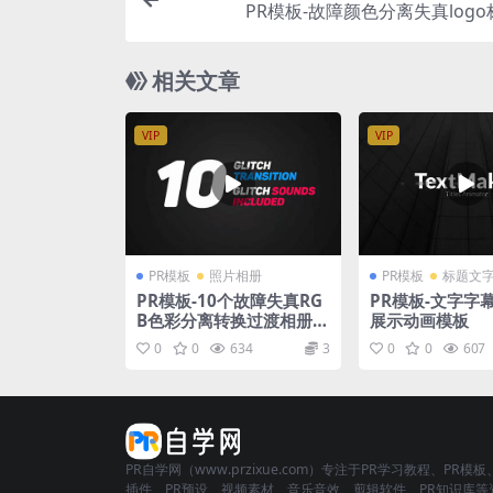
PR模板-故障颜色分离失真log
相关文章
VIP
VIP
PR模板
照片相册
PR模板
标题文
PR模板-10个故障失真RG
PR模板-文字字
B色彩分离转换过渡相册视
展示动画模板
频切换模板
0
0
634
3
0
0
607
PR自学网（www.przixue.com）专注于PR学习教程、PR模板
插件、PR预设、视频素材、音乐音效、剪辑软件、PR知识库等