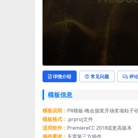
详情介绍
常见问题
评
模板信息
模板说明：
PR模板-晚会颁奖开场奖项粒子
模板格式：
.prproj文件
适用软件：
PremiereCC 2018或更高版本
插件要求：
无需第三方插件