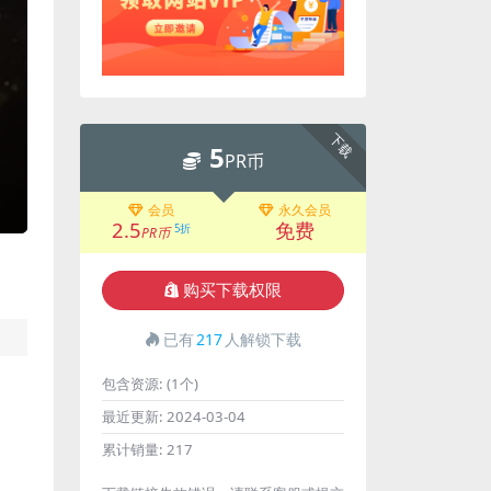
下载
5
PR币
会员
永久会员
2.5
免费
5折
PR币
购买下载权限
已有
217
人解锁下载
包含资源:
(1个)
最近更新:
2024-03-04
累计销量:
217