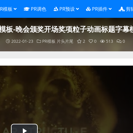
PR模板
PR调色
PR预设
PR插件
剪
R模板-晚会颁奖开场奖项粒子动画标题字幕
2022-01-23
PR模板
片头片尾
2
0
513
0