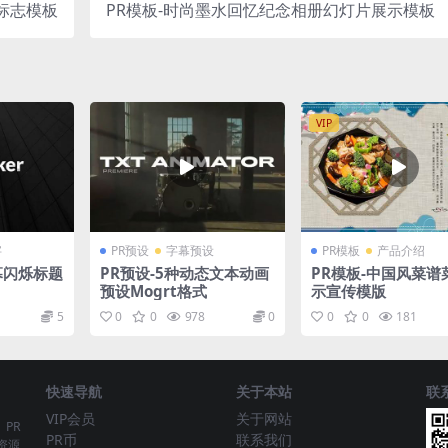
o标志模板
PR模板-时尚墨水回忆纪念相册幻灯片展示模板
VIP
字
PR预设
字幕预设
PR模板
产品介绍
幕闪烁标题
PR预设-5种动态文本动画
PR模板-中国风菜谱
预设Mogrt格式
示宣传模版
5
0
0
978
0
0
0
181
快速导航
关于本站
联
VIP会员
关于网站
、PR
PR币
联系我们
资源