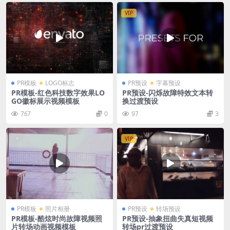
VIP
PR模板
LOGO标志
PR预设
字幕预设
PR模板-红色科技数字效果LO
PR预设-闪烁故障特效文本转
GO徽标展示视频模板
换过渡预设
767
0
97
3
VIP
PR模板
照片相册
PR预设
转场预设
PR模板-酷炫时尚故障视频照
PR预设-抽象扭曲失真短视频
片转场动画视频模板
转场pr过渡预设