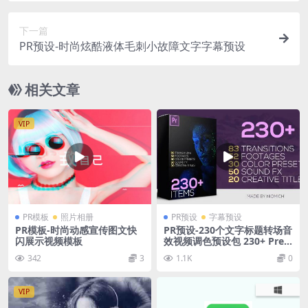
下一篇
PR预设-时尚炫酷液体毛刺小故障文字字幕预设
相关文章
VIP
PR模板
照片相册
PR预设
字幕预设
PR模板-时尚动感宣传图文快
PR预设-230个文字标题转场音
闪展示视频模板
效视频调色预设包 230+ Pre
miere Pro Elements Big Pa
342
3
1.1K
0
ck
VIP