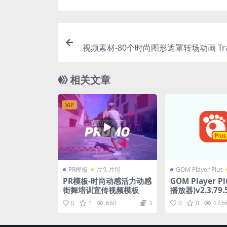
视频素材-80个时尚图形遮罩转场动画 Trans
相关文章
VIP
PR模板
片头片尾
GOM Player Plus
PR模板-时尚动感活力动感
GOM Player P
街舞培训宣传视频模板
播放器)v2.3.79.
0
1
660
3
0
0
17.5