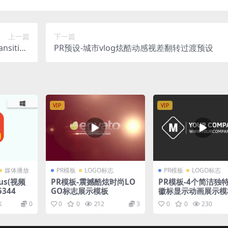
上一篇
下一篇
ition
PR预设-城市vlog炫酷动感视差翻转过渡预设
Pack
VIP
VIP
媒体播放
PR模板
LOGO标志
PR模板
LOGO标志
lus(视频
PR模板-震撼酷炫时尚LO
PR模板-4个简洁独特
5344
GO标志展示模板
徽标显示动画展示模
K
0
0
0
212
3
0
0
230