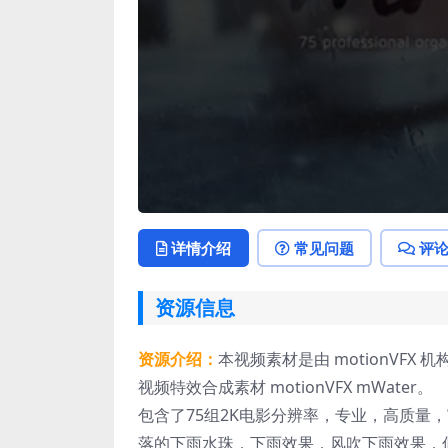
详情介绍
常见问题
评
资源信息
资源介绍：
本视频素材是由 motionVF
视频特效合成素材 motionVFX mWater。
包含了75组2K电影分辨率，专业，高质量
落的下雨水珠，下雨效果，风吹下雨效果，