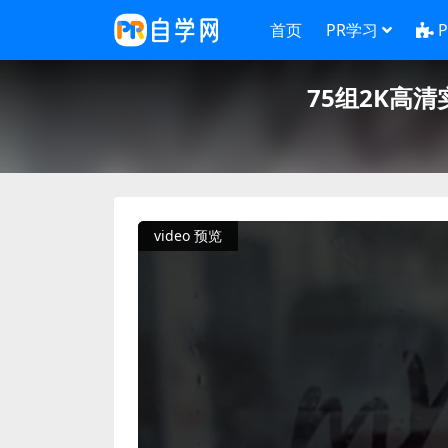
首页
PR学习
75组2K高
video 预览