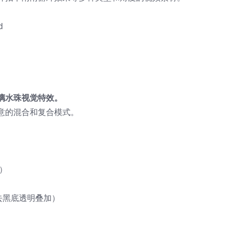
d
a
璃水珠视觉特效。
意的混合和复合模式。
率）
式去黑底透明叠加）