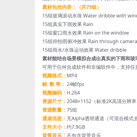
素材包括内容：（共75组）
15组玻璃滚动水珠 Water dribble with win
15组真实下雨效果 Rain
15组窗口雨水效果 Rain on the window
15组仰拍雨俯冲效果 Rain through camer
15组雨水/水珠运动效果 Water dribble
素材能结合场景模拟合成出真实的下雨和玻
可用于任何合成软件和非编软件中，支持任
视频格式：
MP4
帧 数 率：
24帧fps
视频编码：
H.264
资源尺寸：
2048×1152（标准2K高清分辨
资源数量：
75组
通道信息：
无Alpha透明通道（可混合模
文件大小：
约7.9GB
背景音乐：
不包含背景音乐