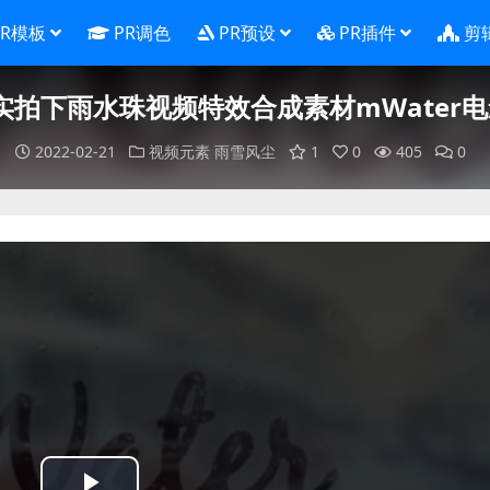
PR模板
PR调色
PR预设
PR插件
剪
清实拍下雨水珠视频特效合成素材mWater
2022-02-21
视频元素
雨雪风尘
1
0
405
0