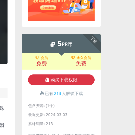
下载
5
PR币
会员
永久会员
免费
免费
购买下载权限
已有
213
人解锁下载
包含资源:
(1个)
水珠
最近更新:
2024-03-03
累计销量:
213
滑