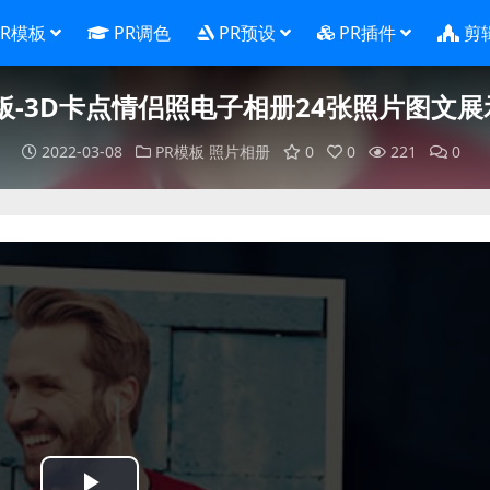
PR模板
PR调色
PR预设
PR插件
剪
板-3D卡点情侣照电子相册24张照片图文
2022-03-08
PR模板
照片相册
0
0
221
0