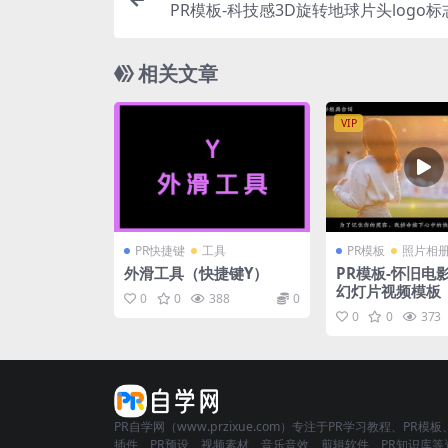
PR模板-科技感3D旋转地球片头logo
相关文章
VIP
PR快捷键
工具
PR模板
照片相
外滑工具（快捷键Y）
PR模板-怀旧电
幻灯片视频模板
0
0
388
0
0
0
373
PR自学网（www.przixue.com）专注于PR学习教程、PR模板
插件、PR预设、视频素材、音乐音效、剪辑软件、PR知识库等