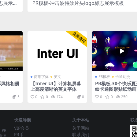
标志展示模
PR模板-冲击波特效片头logo标志展示模板
板
册
商用字体
英文
PR模板
卡通动漫
影风格相册
【Inter UI】计算机屏幕
PR模板-30个快乐
上高度清晰的英文字体
绘卡通图形贴纸动画 
py Summer Sticke
5
0
0
174
0
0
0
250
快速导航
关于本站
联
VIP会员
关于网站
、PR
PR币
联系我们
资源