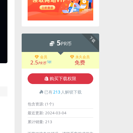
下载
5
PR币
会员
永久会员
2.5
免费
5折
PR币
购买下载权限
已有
213
人解锁下载
包含资源:
(1个)
最近更新:
2024-03-04
累计销量:
213