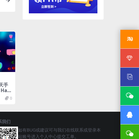
夏天手
Hap
rs
0
系我们
如有BUG或建议可与我们在线联系或登录本
站账号进入个人中心提交工单。