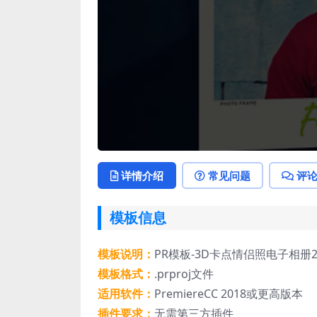
详情介绍
常见问题
评
模板信息
模板说明：
PR模板-3D卡点情侣照电子相册
模板格式：
.prproj文件
适用软件：
PremiereCC 2018或更高版本
插件要求：
无需第三方插件