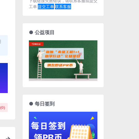
下载链接失效错误，请联系客服或提交
工单
提交工单
联系客服
● 公益项目
用
● 每日签到
(
0
)