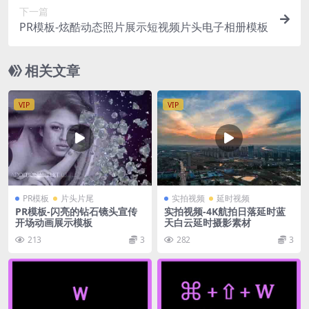
下一篇
PR模板-炫酷动态照片展示短视频片头电子相册模板
相关文章
VIP
VIP
PR模板
片头片尾
实拍视频
延时视频
PR模板-闪亮的钻石镜头宣传
实拍视频-4K航拍日落延时蓝
开场动画展示模板
天白云延时摄影素材
213
3
282
3