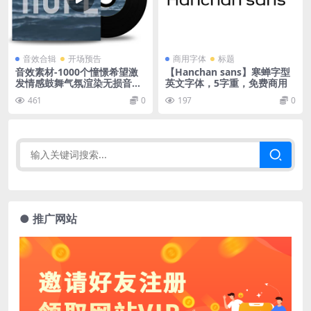
音效合辑
开场预告
商用字体
标题
音效素材-1000个憧憬希望激
【Hanchan sans】寒蝉字型
发情感鼓舞气氛渲染无损音效
英文字体，5字重，免费商用
Hope
461
0
197
0
● 推广网站