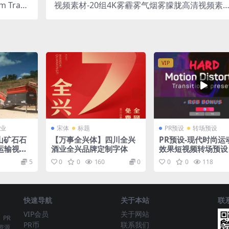
Trans
视频素材-20组4K雾霾雾气烟雾朦胧高清视频素
tions 2.0
材 Lens Distortions fog
VIP
业
宋体
标题
PR预设
转场预设
山矿石石
【万事全兴体】四川全兴
PR预设-现代时尚运
运输视频
酒业全兴品牌定制字体
效果短视频转场预设
5
0
0
160
0
0
0
118
快速导航
关于本站
联
VIP会员
关于网站
、PR
PR币
联系我们
资源