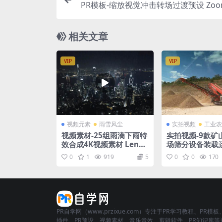
PR模板-缩放视觉冲击转场过渡预设 Zoom 
i
相关文章
VIP
VIP
视频元素
雨雪风尘
实拍视频
工业农
视频素材-25组雨滴下雨特
实拍视频-9款矿
效合成4K视频素材 Lens
场筛分设备装载
Distortions – RAIN
素材
0
1
919
5
0
0
170
PR自学网（www.przixue.com）专注于PR学习教程、PR模板
插件、PR预设、视频素材、音乐音效、剪辑软件、PR知识库等