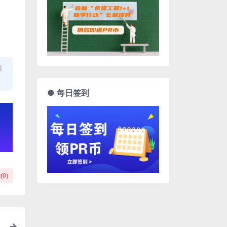
用
● 每日签到
(
0
)