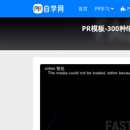
首页
PR学习
PR模板-300种
This
video 预览
is
a
The media could not be loaded, either becaus
modal
window.