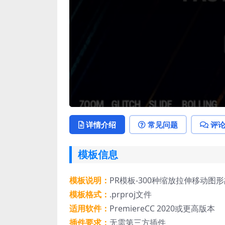
详情介绍
常见问题
评
模板信息
模板说明：
PR模板-300种缩放拉伸移动图形故障
模板格式：
.prproj文件
适用软件：
PremiereCC 2020或更高版本
插件要求：
无需第三方插件