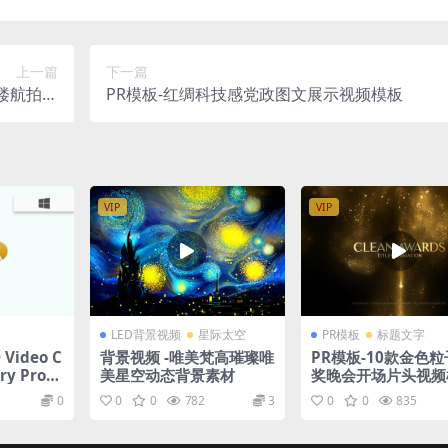
上一篇
下一篇
楼航拍视
PR模板-红绸科技感党政图文展示视频模板
频
VIP
VIP
LED背景视频
星际太空
PR模板
标题文字
 Video C
背景视频 -唯美梵高璀璨唯
PR模板-10款金色
ry Pro
美星空动态背景素材
奖晚会开场片头视频
)v25.6
0
0
0
782
3
0
0
835
册版