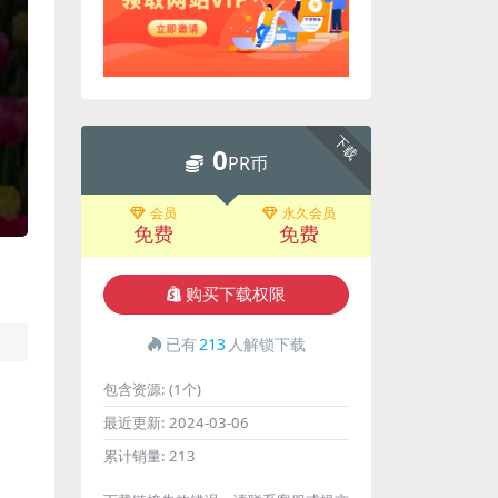
下载
0
PR币
会员
永久会员
免费
免费
购买下载权限
已有
213
人解锁下载
包含资源:
(1个)
最近更新:
2024-03-06
累计销量:
213