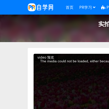
首页
PR学习
实
This
video 预览
is
a
The media could not be loaded, either becaus
modal
window.