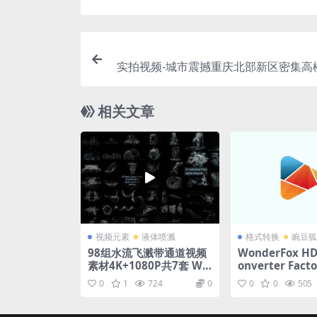
实拍视频-城市震撼重庆北部新区密集高
相关文章
视频元素
液体喷溅
格式转换
豌豆狐
98组水流飞溅带通道视频
WonderFox HD
素材4K+1080P共7套 Wa
onverter Facto
ter Splash Pack
(高清视频转换软件
0
1
724
0
0
0
505
中文便携版+注