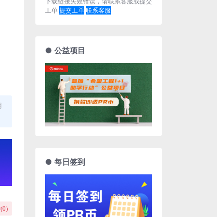
下载链接失效错误，请联系客服或提交
工单
提交工单
联系客服
● 公益项目
用
● 每日签到
(
0
)