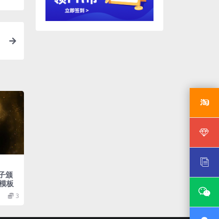
粒子颁
模板
3