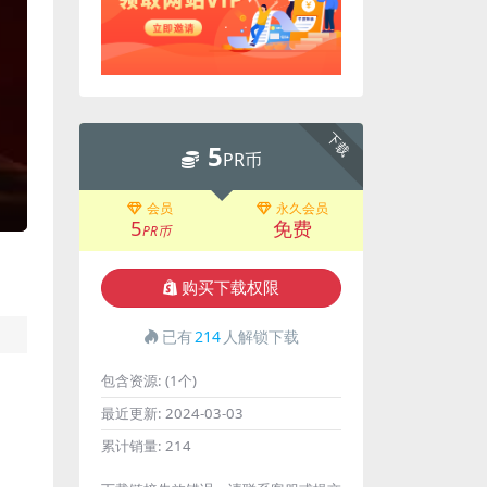
下载
5
PR币
会员
永久会员
5
免费
PR币
购买下载权限
已有
214
人解锁下载
包含资源:
(1个)
最近更新:
2024-03-03
累计销量:
214