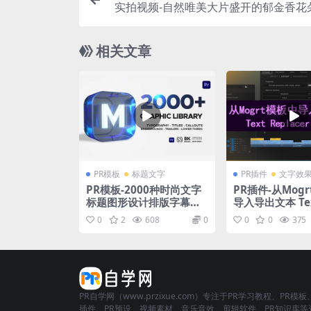
实拍视频-自然唯美大片盛开的郁金香花
相关文章
PR模板
标题文字
PR插件
文字效
PR模板-2000种时尚文字
PR插件-从Mog
标题图形设计排版字幕条
导入导出文本 Tex
转场调色音效预设包 Gra
cer v1.5.0 for
0
2
608
0
0
0
375
phics Library
Pro
PR自学网（www.przixue.com）专注于PR学习教程、PR模板
插件、PR预设、视频素材、音乐音效、剪辑软件、PR知识库等