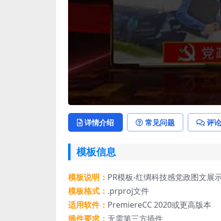
详情介绍
常见问题
评
模板信息
模板说明：
PR模板-红绸科技感党政图文展
模板格式：
.prproj文件
适用软件：
PremiereCC 2020或更高版本
插件要求：
无需第三方插件