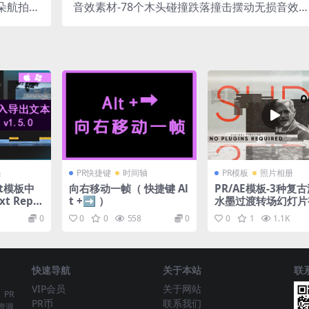
朵航拍视
音效素材-78个木头碰撞跌落撞击摆动无损音效
频
Wood
果
PR快捷键
时间轴
PR模板
照片相册
rt模板中
向右移动一帧（ 快捷键 Al
PR/AE模板-3种复
t Repla
t +➡ ）
水墨过渡转场幻灯片
 Premiere
0
0
0
558
0
0
1
1.1K
快速导航
关于本站
联
VIP会员
关于网站
、PR
PR币
联系我们
资源