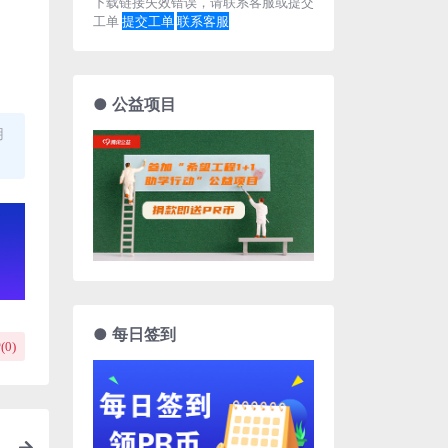
下载链接失效错误，请联系客服或提交
工单
提交工单
联系客服
● 公益项目
用
● 每日签到
(
0
)