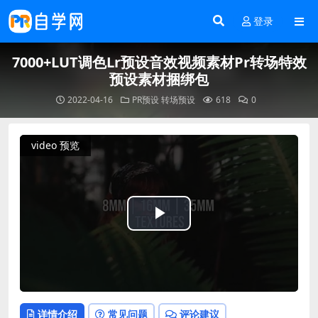
登录
7000+LUT调色Lr预设音效视频素材Pr转场特效
预设素材捆绑包
2022-04-16
PR预设
转场预设
618
0
video 预览
Play
Video
详情介绍
常见问题
评论建议