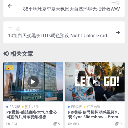
上一篇
88个地球夏季夏天氛围大自然环境无损音效WAV
下一篇
10组白天变黑夜LUTs调色预设 Night Color Grade
s
相关文章
VIP
PR模板
照片相册
PR模板
栏目包装
PR模板-简洁商务大气企业公
PR模板-信号损坏动感视频包
司宣传片展示视频模板
装 Sync Slideshow – Premie
re Pro Templates
334
5
863
0